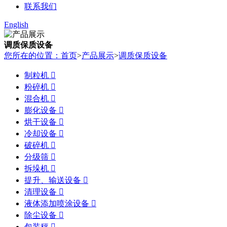
联系我们
English
调质保质设备
您所在的位置：首页
>
产品展示
>
调质保质设备
制粒机

粉碎机

混合机

膨化设备

烘干设备

冷却设备

破碎机

分级筛

拆垛机

提升、输送设备

清理设备

液体添加喷涂设备

除尘设备

包装秤
