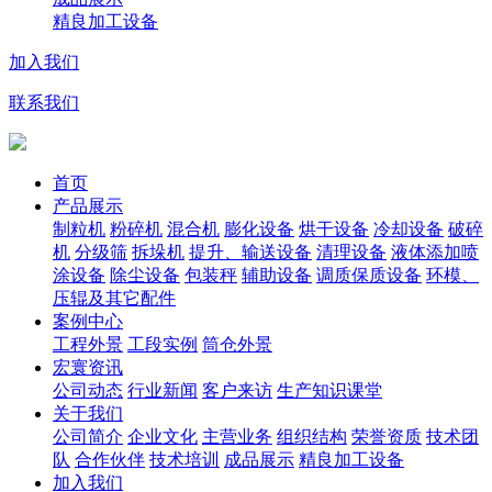
精良加工设备
加入我们
联系我们
首页
产品展示
制粒机
粉碎机
混合机
膨化设备
烘干设备
冷却设备
破碎
机
分级筛
拆垛机
提升、输送设备
清理设备
液体添加喷
涂设备
除尘设备
包装秤
辅助设备
调质保质设备
环模、
压辊及其它配件
案例中心
工程外景
工段实例
筒仓外景
宏寰资讯
公司动态
行业新闻
客户来访
生产知识课堂
关于我们
公司简介
企业文化
主营业务
组织结构
荣誉资质
技术团
队
合作伙伴
技术培训
成品展示
精良加工设备
加入我们