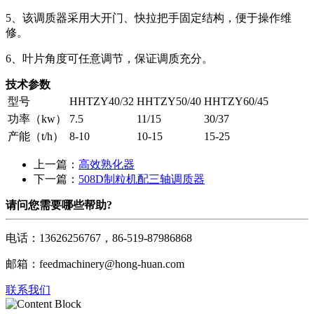
5、该调质器采用大开门、快拉把手固定结构，便于操作维
修。
6、叶片角度可任意调节，保证调质充分。
技术参数
型号
HHTZY40/32
HHTZY50/40
HHTZY60/45
功率（kw）
7.5
11/15
30/37
产能（t/h）
8-10
10-15
15-25
上一篇：
高效熟化器
下一篇：
508D制粒机配三轴调质器
请问您需要哪些帮助?
电话：13626256767，86-519-87986868
邮箱：feedmachinery@hong-huan.com
联系我们