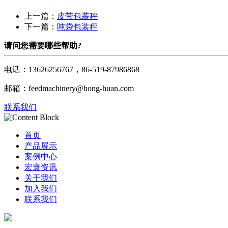
上一篇：
皮带包装秤
下一篇：
吨袋包装秤
请问您需要哪些帮助?
电话：13626256767，86-519-87986868
邮箱：feedmachinery@hong-huan.com
联系我们
首页
产品展示
案例中心
宏寰资讯
关于我们
加入我们
联系我们