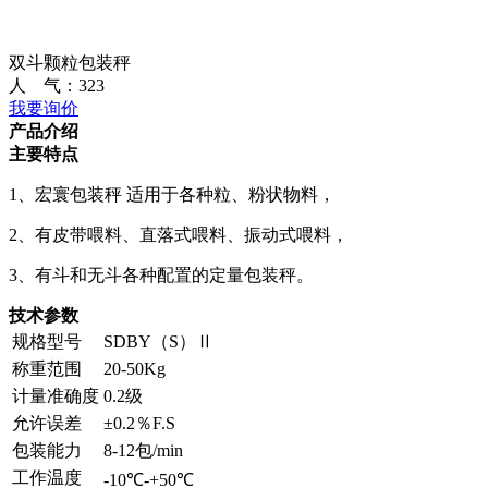
双斗颗粒包装秤
人 气：
323
我要询价
产品介绍
主要特点
1、宏寰包装秤 适用于各种粒、粉状物料，
2、有皮带喂料、直落式喂料、振动式喂料，
3、有斗和无斗各种配置的定量包装秤。
技术参数
规格型号
SDBY（S）Ⅱ
称重范围
20-50Kg
计量准确度
0.2级
允许误差
±0.2％F.S
包装能力
8-12包/min
工作温度
-10℃-+50℃