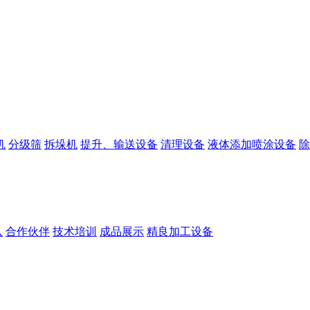
机
分级筛
拆垛机
提升、输送设备
清理设备
液体添加喷涂设备
除
队
合作伙伴
技术培训
成品展示
精良加工设备