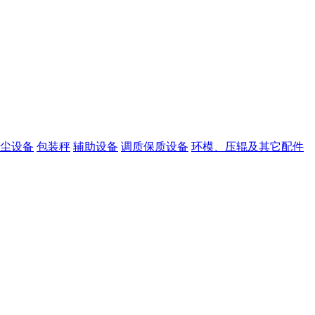
尘设备
包装秤
辅助设备
调质保质设备
环模、压辊及其它配件