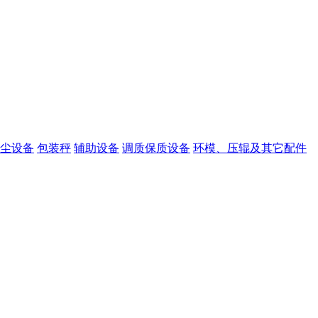
尘设备
包装秤
辅助设备
调质保质设备
环模、压辊及其它配件