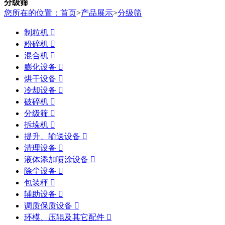
分级筛
您所在的位置：首页
>
产品展示
>
分级筛
制粒机

粉碎机

混合机

膨化设备

烘干设备

冷却设备

破碎机

分级筛

拆垛机

提升、输送设备

清理设备

液体添加喷涂设备

除尘设备

包装秤

辅助设备

调质保质设备

环模、压辊及其它配件
