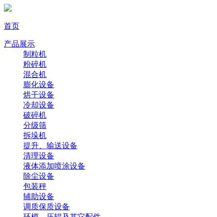
首页
产品展示
制粒机
粉碎机
混合机
膨化设备
烘干设备
冷却设备
破碎机
分级筛
拆垛机
提升、输送设备
清理设备
液体添加喷涂设备
除尘设备
包装秤
辅助设备
调质保质设备
环模、压辊及其它配件