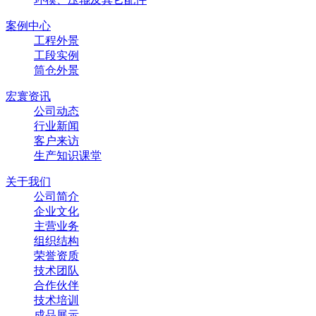
案例中心
工程外景
工段实例
筒仓外景
宏寰资讯
公司动态
行业新闻
客户来访
生产知识课堂
关于我们
公司简介
企业文化
主营业务
组织结构
荣誉资质
技术团队
合作伙伴
技术培训
成品展示