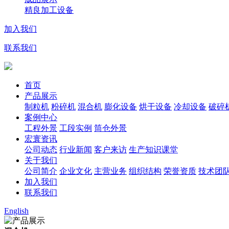
精良加工设备
加入我们
联系我们
首页
产品展示
制粒机
粉碎机
混合机
膨化设备
烘干设备
冷却设备
破碎
案例中心
工程外景
工段实例
筒仓外景
宏寰资讯
公司动态
行业新闻
客户来访
生产知识课堂
关于我们
公司简介
企业文化
主营业务
组织结构
荣誉资质
技术团
加入我们
联系我们
English