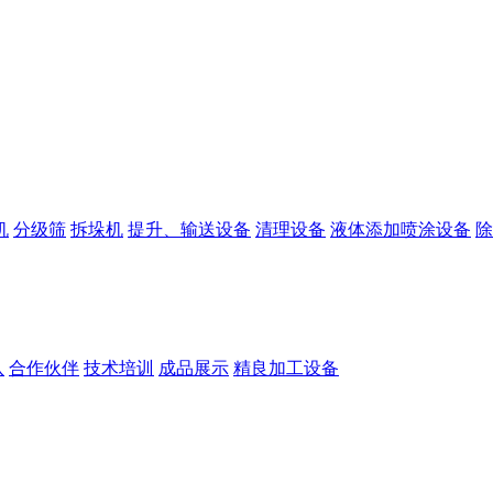
机
分级筛
拆垛机
提升、输送设备
清理设备
液体添加喷涂设备
除
队
合作伙伴
技术培训
成品展示
精良加工设备