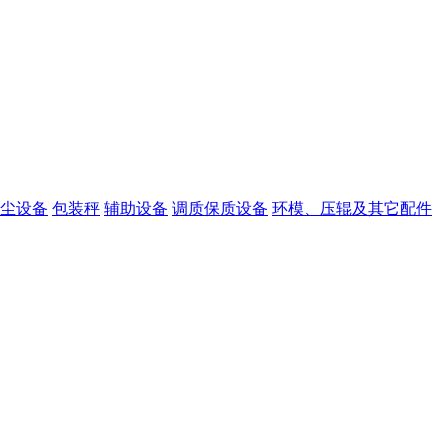
尘设备
包装秤
辅助设备
调质保质设备
环模、压辊及其它配件