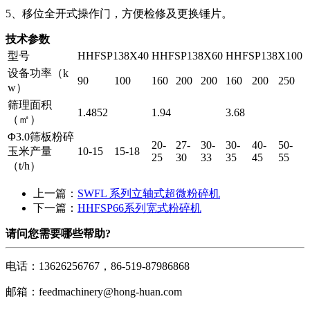
5、移位全开式操作门，方便检修及更换锤片。
技术参数
型号
HHFSP138X40
HHFSP138X60
HHFSP138X100
设备功率（
k
90
100
160
200
200
160
200
250
w
）
筛理面积
1.4852
1.94
3.68
（㎡）
Φ3.0筛板粉碎
20-
27-
30-
30-
40-
50-
玉米产量
10-15
15-18
25
30
33
35
45
55
（t/h）
上一篇：
SWFL 系列立轴式超微粉碎机
下一篇：
HHFSP66系列宽式粉碎机
请问您需要哪些帮助?
电话：13626256767，86-519-87986868
邮箱：feedmachinery@hong-huan.com