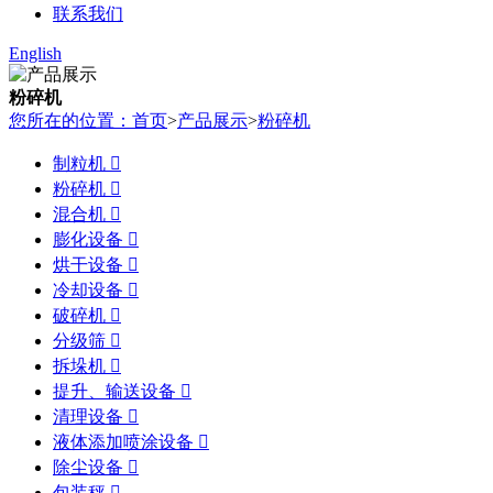
联系我们
English
粉碎机
您所在的位置：首页
>
产品展示
>
粉碎机
制粒机

粉碎机

混合机

膨化设备

烘干设备

冷却设备

破碎机

分级筛

拆垛机

提升、输送设备

清理设备

液体添加喷涂设备

除尘设备

包装秤
