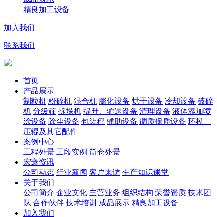
精良加工设备
加入我们
联系我们
首页
产品展示
制粒机
粉碎机
混合机
膨化设备
烘干设备
冷却设备
破碎
机
分级筛
拆垛机
提升、输送设备
清理设备
液体添加喷
涂设备
除尘设备
包装秤
辅助设备
调质保质设备
环模、
压辊及其它配件
案例中心
工程外景
工段实例
筒仓外景
宏寰资讯
公司动态
行业新闻
客户来访
生产知识课堂
关于我们
公司简介
企业文化
主营业务
组织结构
荣誉资质
技术团
队
合作伙伴
技术培训
成品展示
精良加工设备
加入我们