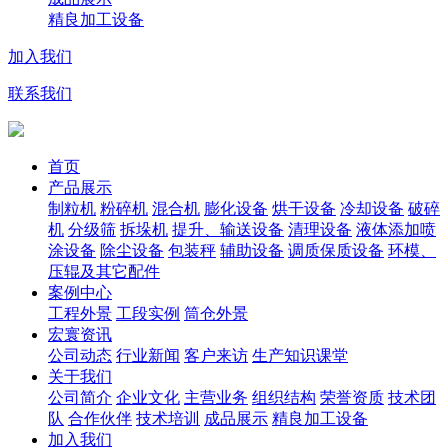
精良加工设备
加入我们
联系我们
首页
产品展示
制粒机
粉碎机
混合机
膨化设备
烘干设备
冷却设备
破碎
机
分级筛
拆垛机
提升、输送设备
清理设备
液体添加喷
涂设备
除尘设备
包装秤
辅助设备
调质保质设备
环模、
压辊及其它配件
案例中心
工程外景
工段实例
筒仓外景
宏寰资讯
公司动态
行业新闻
客户来访
生产知识课堂
关于我们
公司简介
企业文化
主营业务
组织结构
荣誉资质
技术团
队
合作伙伴
技术培训
成品展示
精良加工设备
加入我们