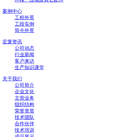
案例中心
工程外景
工段实例
筒仓外景
宏寰资讯
公司动态
行业新闻
客户来访
生产知识课堂
关于我们
公司简介
企业文化
主营业务
组织结构
荣誉资质
技术团队
合作伙伴
技术培训
成品展示