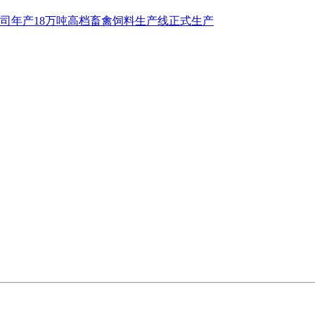
司年产18万吨高档畜禽饲料生产线正式生产