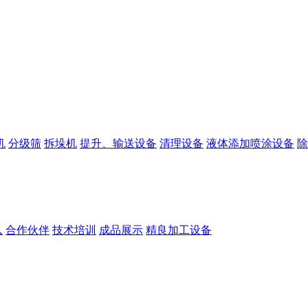
机
分级筛
拆垛机
提升、输送设备
清理设备
液体添加喷涂设备
除
队
合作伙伴
技术培训
成品展示
精良加工设备