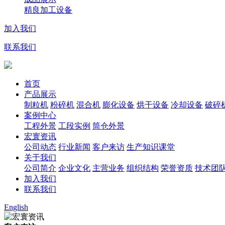
精良加工设备
加入我们
联系我们
首页
产品展示
制粒机
粉碎机
混合机
膨化设备
烘干设备
冷却设备
破碎
案例中心
工程外景
工段实例
筒仓外景
宏寰资讯
公司动态
行业新闻
客户来访
生产知识课堂
关于我们
公司简介
企业文化
主营业务
组织结构
荣誉资质
技术团
加入我们
联系我们
English