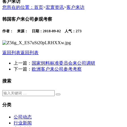
客户来访
您所在的位置：首页
>
宏寰资讯
>
客户来访
韩国客户来公司参观考察
作者： 来源： 日期：2018-09-02 人气：
273
返回列表
返回列表
上一篇：
国家饲料标准委员会来公司调研
下一篇：
欧洲客户来公司参考考察
搜索
分类
公司动态
行业新闻