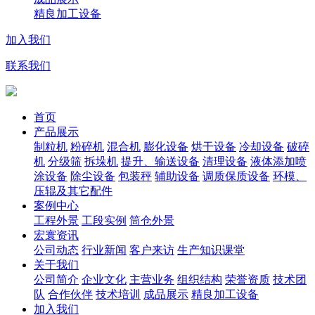
精良加工设备
加入我们
联系我们
首页
产品展示
制粒机
粉碎机
混合机
膨化设备
烘干设备
冷却设备
破碎
机
分级筛
拆垛机
提升、输送设备
清理设备
液体添加喷
涂设备
除尘设备
包装秤
辅助设备
调质保质设备
环模、
压辊及其它配件
案例中心
工程外景
工段实例
筒仓外景
宏寰资讯
公司动态
行业新闻
客户来访
生产知识课堂
关于我们
公司简介
企业文化
主营业务
组织结构
荣誉资质
技术团
队
合作伙伴
技术培训
成品展示
精良加工设备
加入我们