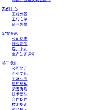
案例中心
工程外景
工段实例
筒仓外景
宏寰资讯
公司动态
行业新闻
客户来访
生产知识课堂
关于我们
公司简介
企业文化
主营业务
组织结构
荣誉资质
技术团队
合作伙伴
技术培训
成品展示