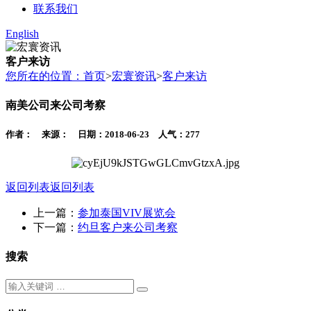
联系我们
English
客户来访
您所在的位置：首页
>
宏寰资讯
>
客户来访
南美公司来公司考察
作者： 来源： 日期：2018-06-23 人气：
277
返回列表
返回列表
上一篇：
参加泰国VIV展览会
下一篇：
约旦客户来公司考察
搜索