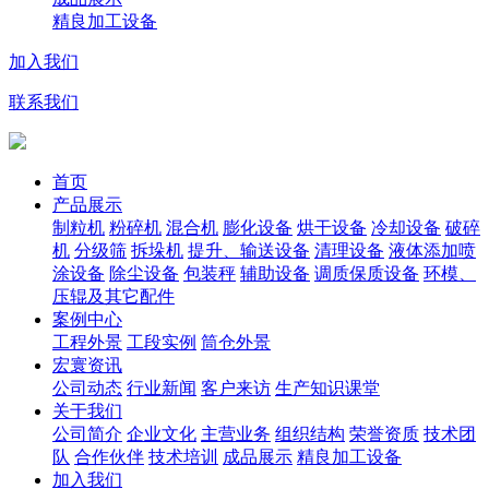
精良加工设备
加入我们
联系我们
首页
产品展示
制粒机
粉碎机
混合机
膨化设备
烘干设备
冷却设备
破碎
机
分级筛
拆垛机
提升、输送设备
清理设备
液体添加喷
涂设备
除尘设备
包装秤
辅助设备
调质保质设备
环模、
压辊及其它配件
案例中心
工程外景
工段实例
筒仓外景
宏寰资讯
公司动态
行业新闻
客户来访
生产知识课堂
关于我们
公司简介
企业文化
主营业务
组织结构
荣誉资质
技术团
队
合作伙伴
技术培训
成品展示
精良加工设备
加入我们