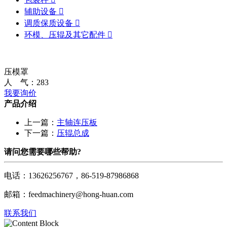
辅助设备

调质保质设备

环模、压辊及其它配件

压模罩
人 气：
283
我要询价
产品介绍
上一篇：
主轴连压板
下一篇：
压辊总成
请问您需要哪些帮助?
电话：13626256767，86-519-87986868
邮箱：feedmachinery@hong-huan.com
联系我们