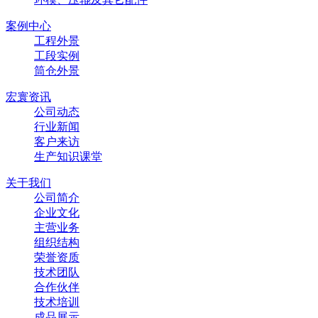
案例中心
工程外景
工段实例
筒仓外景
宏寰资讯
公司动态
行业新闻
客户来访
生产知识课堂
关于我们
公司简介
企业文化
主营业务
组织结构
荣誉资质
技术团队
合作伙伴
技术培训
成品展示