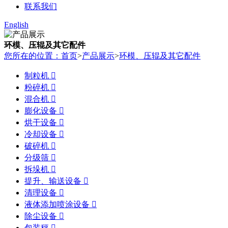
联系我们
English
环模、压辊及其它配件
您所在的位置：首页
>
产品展示
>
环模、压辊及其它配件
制粒机

粉碎机

混合机

膨化设备

烘干设备

冷却设备

破碎机

分级筛

拆垛机

提升、输送设备

清理设备

液体添加喷涂设备

除尘设备

包装秤
