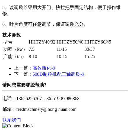
5、该调质器采用大开门、快拉把手固定结构，便于操作维
修。
6、叶片角度可任意调节，保证调质充分。
技术参数
型号
HHTZY40/32
HHTZY50/40
HHTZY60/45
功率（kw）
7.5
11/15
30/37
产能（t/h）
8-10
10-15
15-25
上一篇：
高效熟化器
下一篇：
508D制粒机配三轴调质器
请问您需要哪些帮助?
电话：13626256767，86-519-87986868
邮箱：feedmachinery@hong-huan.com
联系我们