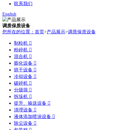
联系我们
English
调质保质设备
您所在的位置：首页
>
产品展示
>
调质保质设备
制粒机

粉碎机

混合机

膨化设备

烘干设备

冷却设备

破碎机

分级筛

拆垛机

提升、输送设备

清理设备

液体添加喷涂设备

除尘设备

包装秤
