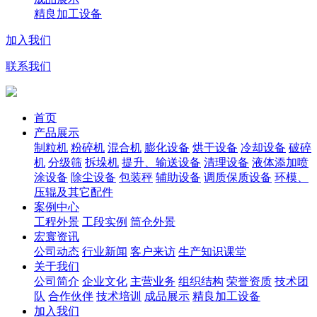
精良加工设备
加入我们
联系我们
首页
产品展示
制粒机
粉碎机
混合机
膨化设备
烘干设备
冷却设备
破碎
机
分级筛
拆垛机
提升、输送设备
清理设备
液体添加喷
涂设备
除尘设备
包装秤
辅助设备
调质保质设备
环模、
压辊及其它配件
案例中心
工程外景
工段实例
筒仓外景
宏寰资讯
公司动态
行业新闻
客户来访
生产知识课堂
关于我们
公司简介
企业文化
主营业务
组织结构
荣誉资质
技术团
队
合作伙伴
技术培训
成品展示
精良加工设备
加入我们