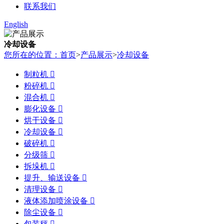
联系我们
English
冷却设备
您所在的位置：首页
>
产品展示
>
冷却设备
制粒机

粉碎机

混合机

膨化设备

烘干设备

冷却设备

破碎机

分级筛

拆垛机

提升、输送设备

清理设备

液体添加喷涂设备

除尘设备

包装秤
