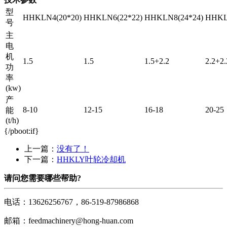
型
HHKLN4(20*20)
HHKLN6(22*22)
HHKLN8(24*24)
HHKL
号
主
电
机
1.5
1.5
1.5+2.2
2.2+2.
功
率
(kw)
产
8-10
12-15
16-18
20-25
能
(t/h)
{/pboot:if}
上一篇：
没有了！
下一篇：
HHKLY叶轮冷却机
请问您需要哪些帮助?
电话：13626256767，86-519-87986868
邮箱：feedmachinery@hong-huan.com