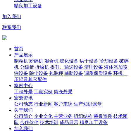
精良加工设备
加入我们
联系我们
首页
产品展示
制粒机
粉碎机
混合机
膨化设备
烘干设备
冷却设备
破碎
机
分级筛
拆垛机
提升、输送设备
清理设备
液体添加喷
涂设备
除尘设备
包装秤
辅助设备
调质保质设备
环模、
压辊及其它配件
案例中心
工程外景
工段实例
筒仓外景
宏寰资讯
公司动态
行业新闻
客户来访
生产知识课堂
关于我们
公司简介
企业文化
主营业务
组织结构
荣誉资质
技术团
队
合作伙伴
技术培训
成品展示
精良加工设备
加入我们