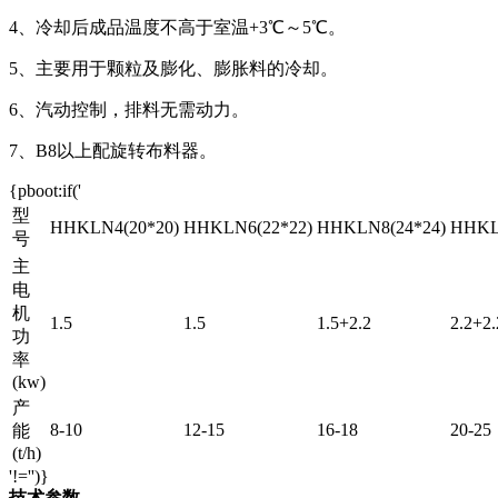
4、冷却后成品温度不高于室温+3℃～5℃。
5、主要用于颗粒及膨化、膨胀料的冷却。
6、汽动控制，排料无需动力。
7、B8以上配旋转布料器。
{pboot:if('
型
HHKLN4(20*20)
HHKLN6(22*22)
HHKLN8(24*24)
HHKL
号
主
电
机
1.5
1.5
1.5+2.2
2.2+2.
功
率
(kw)
产
8-10
12-15
16-18
20-25
能
(t/h)
'!='')}
技术参数