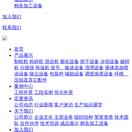
精良加工设备
加入我们
联系我们
首页
产品展示
制粒机
粉碎机
混合机
膨化设备
烘干设备
冷却设备
破碎
机
分级筛
拆垛机
提升、输送设备
清理设备
液体添加喷
涂设备
除尘设备
包装秤
辅助设备
调质保质设备
环模、
压辊及其它配件
案例中心
工程外景
工段实例
筒仓外景
宏寰资讯
公司动态
行业新闻
客户来访
生产知识课堂
关于我们
公司简介
企业文化
主营业务
组织结构
荣誉资质
技术团
队
合作伙伴
技术培训
成品展示
精良加工设备
加入我们