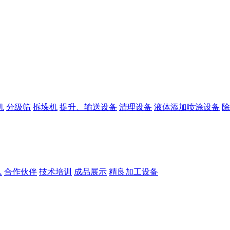
机
分级筛
拆垛机
提升、输送设备
清理设备
液体添加喷涂设备
除
队
合作伙伴
技术培训
成品展示
精良加工设备