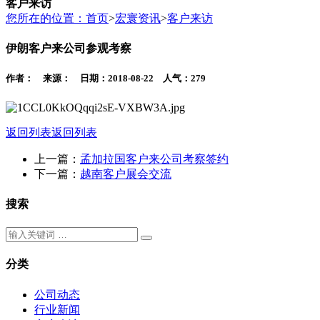
客户来访
您所在的位置：首页
>
宏寰资讯
>
客户来访
伊朗客户来公司参观考察
作者： 来源： 日期：2018-08-22 人气：
279
返回列表
返回列表
上一篇：
孟加拉国客户来公司考察签约
下一篇：
越南客户展会交流
搜索
分类
公司动态
行业新闻